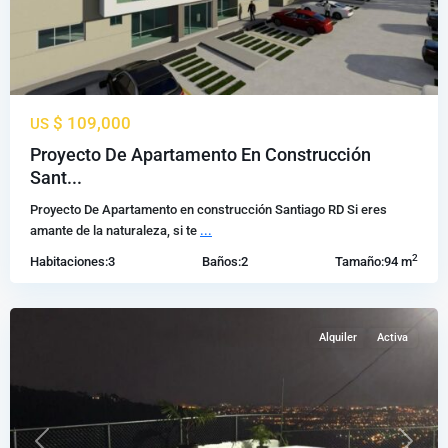
Propiedades
$ 109,000
US
En
Venta
Proyecto De Apartamento En Construcción
Gurabo
Sant...
Santiago
,
Proyecto De Apartamento en construcción Santiago RD Si eres
Santiago
amante de la naturaleza, si te
...
de
2
Habitaciones:
3
Baños:
2
Tamaño:
94 m
los
Caballeros
Alquiler
Activa