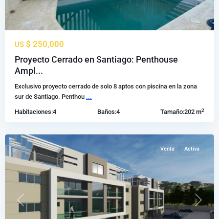
$ 250,000
US
Proyecto Cerrado en Santiago: Penthouse
Ampl...
Jacagua
,
Exclusivo proyecto cerrado de solo 8 aptos con piscina en la zona
Santiago
sur de Santiago. Penthou
...
de
2
Habitaciones:
4
Baños:
4
Tamaño:
202 m
los
Caballeros
Venta
Activa
Previous
Next