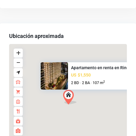
Ubicación aproximada
Apartamento en renta en Rincón..
US
$1,550
2
2 BD
2 BA
107 m
·
·