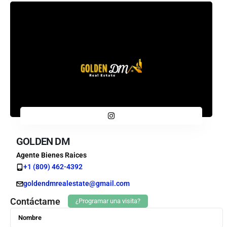
GOLDEN DM
Agente Bienes Raices
+1 (809) 462-4392
goldendmrealestate@gmail.com
Contáctame
¿Programar una visita?