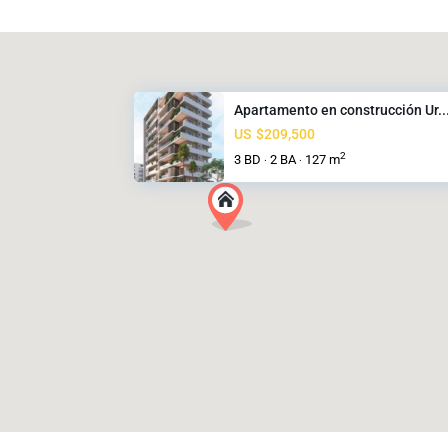
Apartamento en construcción Ur..
US
$209,500
2
3 BD
2 BA
127 m
·
·
Padre
las