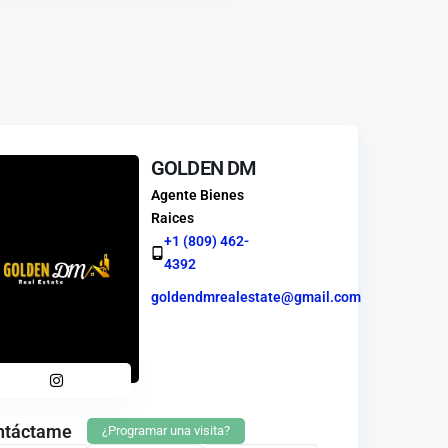
GOLDEN DM
Agente Bienes
Raices
+1 (809) 462-
4392
goldendmrealestate@gmail.com
ntáctame
¿Programar una visita?