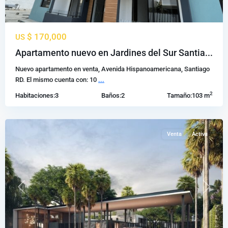
$ 170,000
US
Apartamento nuevo en Jardines del Sur Santia...
santiago
,
Nuevo apartamento en venta, Avenida Hispanoamericana, Santiago
Santiago
RD. El mismo cuenta con: 10
...
de
2
Habitaciones:
3
Baños:
2
Tamaño:
103 m
los
Caballeros
Venta
Activa
Previous
Next