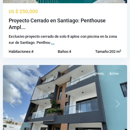
$ 250,000
US
Urbanizacion
Jardines
Proyecto Cerrado en Santiago: Penthouse
Del
Ampl...
Sur
,
Exclusivo proyecto cerrado de solo 8 aptos con piscina en la zona
Santiago
sur de Santiago. Penthou
...
de
2
Habitaciones:
4
Baños:
4
Tamaño:
202 m
los
Caballeros
Venta
Activa
Previous
Next