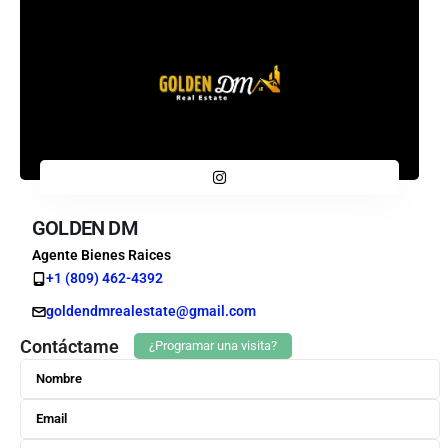
GOLDEN DM
Agente Bienes Raices
+1 (809) 462-4392
goldendmrealestate@gmail.com
Contáctame
¿Programar una visita?