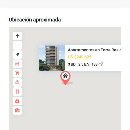
Ubicación aproximada
Apartamentos en Torre Residenc.
US
$240,625
2
3 BD
2.5 BA
138 m
·
·