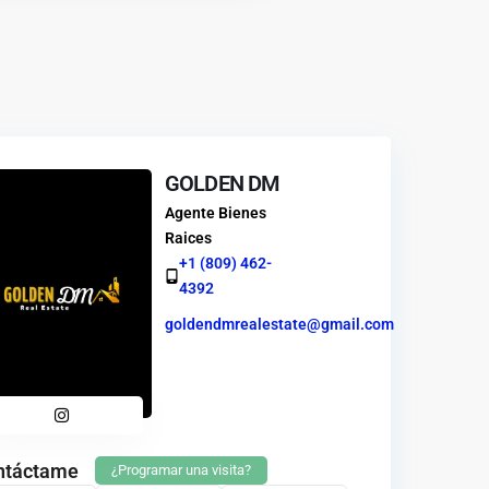
GOLDEN DM
Agente Bienes
Raices
+1 (809) 462-
4392
goldendmrealestate@gmail.com
ntáctame
¿Programar una visita?