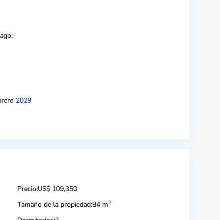
pago:
brero
2029
Precio:
US
$ 109,350
2
Tamaño de la propiedad:
84 m