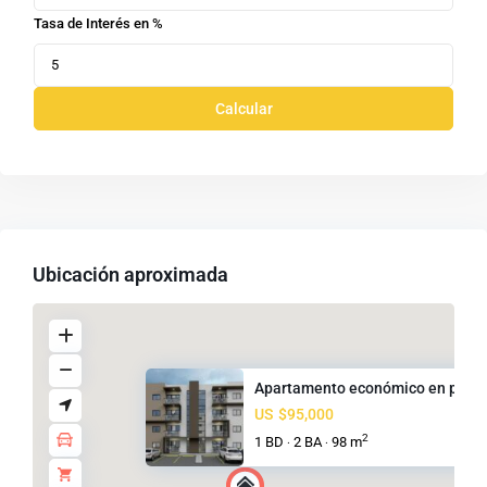
Tasa de Interés en %
Calcular
Ubicación aproximada
Apartamento económico en plano.
US
$95,000
2
1 BD
2 BA
98 m
·
·