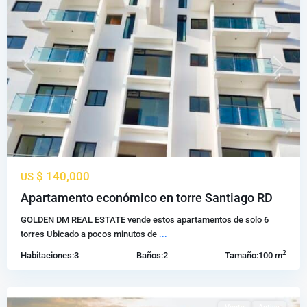
Previous
Next
$ 140,000
US
Los
Apartamento económico en torre Santiago RD
Alamos
,
GOLDEN DM REAL ESTATE vende estos apartamentos de solo 6
Santiago
torres Ubicado a pocos minutos de
...
de
2
Habitaciones:
3
Baños:
2
Tamaño:
100 m
los
Caballeros