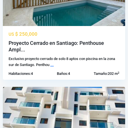
$ 250,000
US
Padre
Proyecto Cerrado en Santiago: Penthouse
las
Ampl...
casas
,
Exclusivo proyecto cerrado de solo 8 aptos con piscina en la zona
Santiago
sur de Santiago. Penthou
...
de
2
Habitaciones:
4
Baños:
4
Tamaño:
202 m
los
Caballeros
Venta
Activa