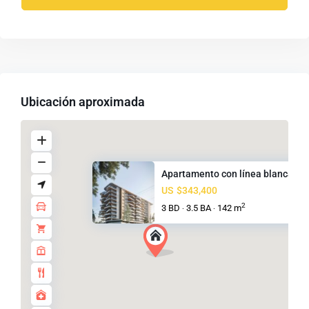
Ubicación aproximada
Apartamento con línea blanca, ...
US
$343,400
2
3 BD
3.5 BA
142 m
·
·