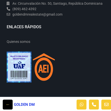
Av. Circunvalación No. 50, Santiago, República Dominicana
(809) 462-4392
goldendmrealestate@gmail.com
ENLACES RÁPIDOS
Quienes somos
Todos los derechos reservados.
GOLDEN DM
Términos de uso
Políticas de privacidad