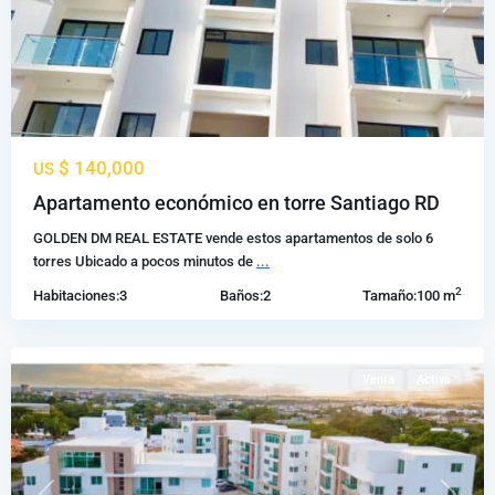
Previous
Next
$ 140,000
US
Los
Apartamento económico en torre Santiago RD
Alamos
,
GOLDEN DM REAL ESTATE vende estos apartamentos de solo 6
Santiago
torres Ubicado a pocos minutos de
...
de
2
Habitaciones:
3
Baños:
2
Tamaño:
100 m
los
Caballeros
Venta
Activa