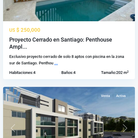
$ 250,000
US
Proyecto Cerrado en Santiago: Penthouse
Ampl...
Jacagua
,
Exclusivo proyecto cerrado de solo 8 aptos con piscina en la zona
Santiago
sur de Santiago. Penthou
...
de
2
Habitaciones:
4
Baños:
4
Tamaño:
202 m
los
Caballeros
Venta
Activa
Previous
Next