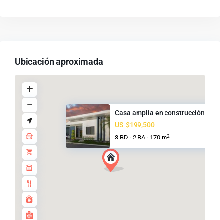
Ubicación aproximada
Casa amplia en construcción en...
US
$199,500
2
3 BD
2 BA
170 m
·
·