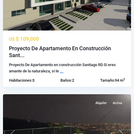
Propiedades
$ 109,000
US
En
Venta
Proyecto De Apartamento En Construcción
Gurabo
Sant...
Santiago
,
Proyecto De Apartamento en construcción Santiago RD Si eres
Santiago
amante de la naturaleza, si te
...
de
2
Habitaciones:
3
Baños:
2
Tamaño:
94 m
los
Caballeros
Alquiler
Activa