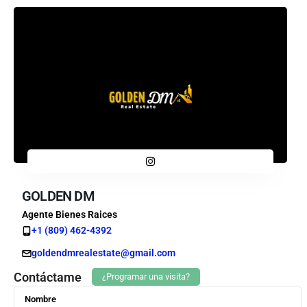
GOLDEN DM
Agente Bienes Raices
+1 (809) 462-4392
goldendmrealestate@gmail.com
Contáctame
¿Programar una visita?