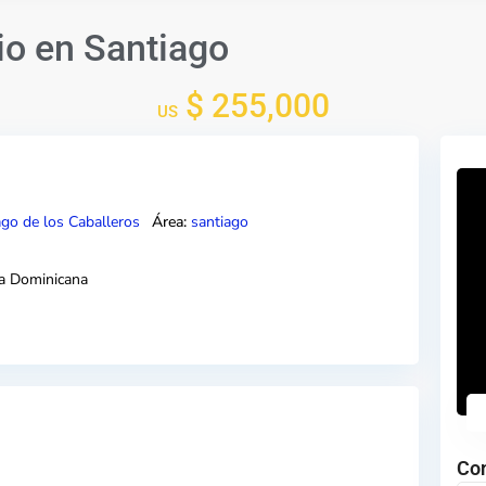
io en Santiago
$ 255,000
US
ago de los Caballeros
Área:
santiago
a Dominicana
Co