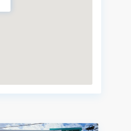
Pontezuela
,
Santiago
de
los
Caballeros