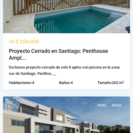
$ 250,000
US
Proyecto Cerrado en Santiago: Penthouse
Ampl...
Jacagua
,
Exclusivo proyecto cerrado de solo 8 aptos con piscina en la zona
Santiago
sur de Santiago. Penthou
...
de
2
Habitaciones:
4
Baños:
4
Tamaño:
202 m
los
Caballeros
Venta
Activa