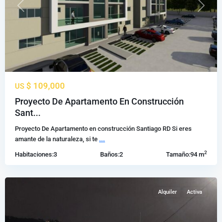
Previous
Next
Propiedades
$ 109,000
US
En
Venta
Proyecto De Apartamento En Construcción
Gurabo
Sant...
Santiago
,
Proyecto De Apartamento en construcción Santiago RD Si eres
Santiago
amante de la naturaleza, si te
...
de
2
Habitaciones:
3
Baños:
2
Tamaño:
94 m
los
Caballeros
Alquiler
Activa