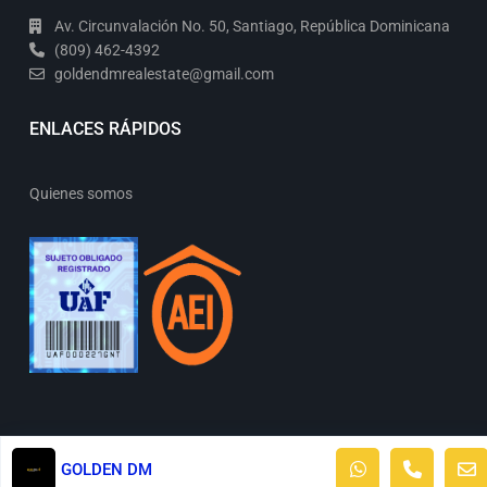
Av. Circunvalación No. 50, Santiago, República Dominicana
(809) 462-4392
goldendmrealestate@gmail.com
ENLACES RÁPIDOS
Quienes somos
Todos los derechos reservados.
GOLDEN DM
Términos de uso
Políticas de privacidad