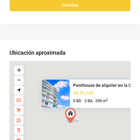
Calcular
Ubicación aproximada
Penthouse de alquiler en la Ci...
US
$1,100
2
3 BD
2 BA
295 m
·
·