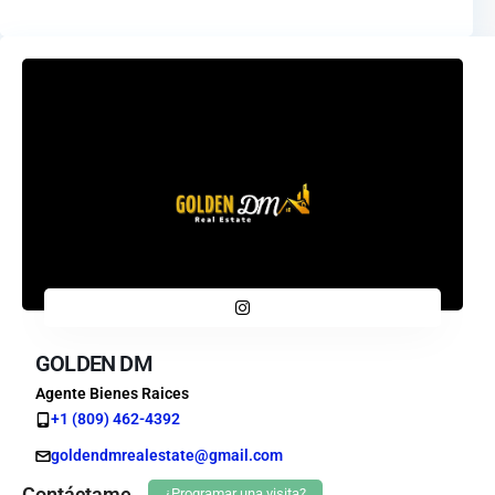
GOLDEN DM
Agente Bienes Raices
+1 (809) 462-4392
goldendmrealestate@gmail.com
Contáctame
¿Programar una visita?