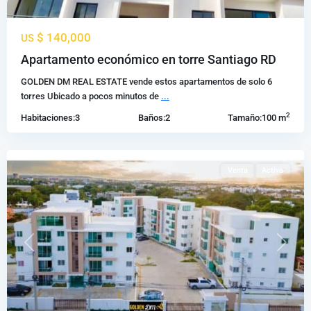
$ 140,000
US
Los
Apartamento económico en torre Santiago RD
Alamos
,
GOLDEN DM REAL ESTATE vende estos apartamentos de solo 6
Santiago
torres Ubicado a pocos minutos de
...
de
2
Habitaciones:
3
Baños:
2
Tamaño:
100 m
los
Caballeros
Venta
Activa
Previous
Next