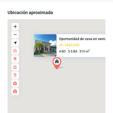
Ubicación aproximada
Oportunidad de casa en venta, ...
US
$430,000
2
4 BD
3.5 BA
310 m
·
·