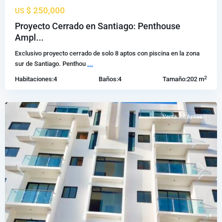
$ 250,000
US
Padre
Proyecto Cerrado en Santiago: Penthouse
las
Ampl...
casas
,
Exclusivo proyecto cerrado de solo 8 aptos con piscina en la zona
Santiago
sur de Santiago. Penthou
...
de
2
Habitaciones:
4
Baños:
4
Tamaño:
202 m
los
Caballeros
Venta
Activa
Previous
Next