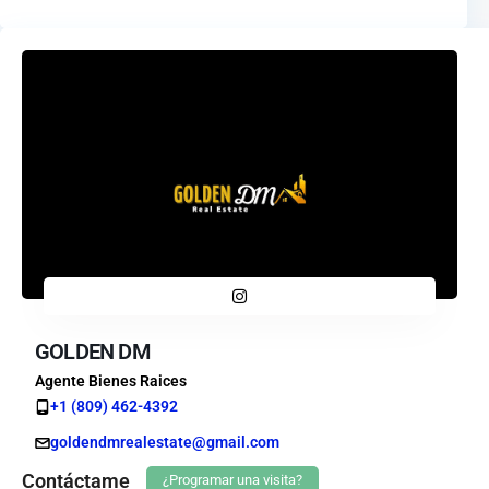
GOLDEN DM
Agente Bienes Raices
+1 (809) 462-4392
goldendmrealestate@gmail.com
Contáctame
¿Programar una visita?