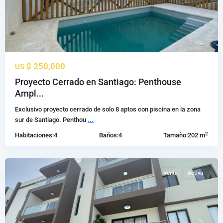
$ 250,000
US
Proyecto Cerrado en Santiago: Penthouse
Don
Ampl...
Pedro
,
Exclusivo proyecto cerrado de solo 8 aptos con piscina en la zona
Santiago
sur de Santiago. Penthou
...
de
2
Habitaciones:
4
Baños:
4
Tamaño:
202 m
los
Caballeros
Venta
Activa