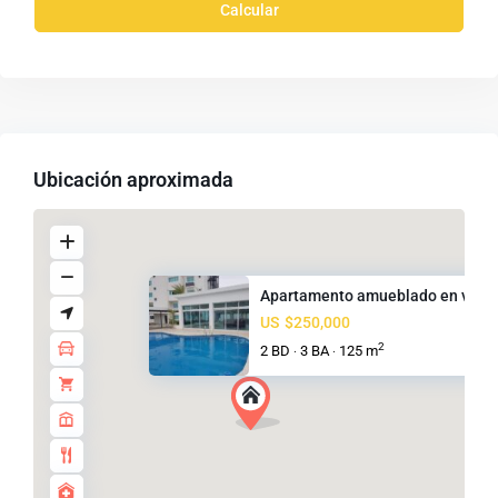
Calcular
Ubicación aproximada
Apartamento amueblado en venta
US
$250,000
2
2 BD
3 BA
125 m
·
·