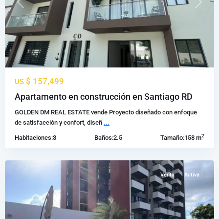
Previous
Next
$ 157,499
US
av
Apartamento en construcción en Santiago RD
hispanoamericana
,
GOLDEN DM REAL ESTATE vende Proyecto diseñado con enfoque
Santiago
de satisfacción y confort, diseñ
...
de
2
Habitaciones:
3
Baños:
2.5
Tamaño:
158 m
los
Caballeros
Venta
Activa