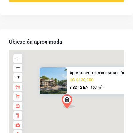
Ubicación aproximada
Apartamento en construcción-Ja.
US
$120,000
2
3 BD
2 BA
107 m
·
·