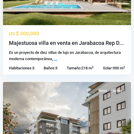
$ 300,000
US
Jarabacoa
,
Majestuosa villa en venta en Jarabacoa Rep D...
La
Es un proyecto de diez villas de lujo en Jarabacoa, de arquitectura
Vega
,
moderna contemporánea,
...
Propiedades
2
2
Habitaciones:
3
Baños:
3
Tamaño:
218 m
Solar:
900 m
en
Jarabacoa
Venta
Activa
Previous
Next