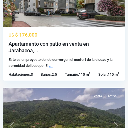
$ 176,000
US
Apartamento con patio en venta en
Jarabacoa
,
Jarabacoa,...
La
Este es un proyecto donde convergen el confort de la ciudad y la
Vega
,
serenidad del bosque. El
...
Propiedades
2
2
Habitaciones:
3
Baños:
2.5
Tamaño:
110 m
Solar:
110 m
en
Jarabacoa
Venta
Activa