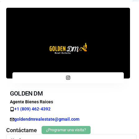
GOLDEN DM
Agente Bienes Raices
+1 (809) 462-4392
goldendmrealestate@gmail.com
Contáctame
¿Programar una visita?