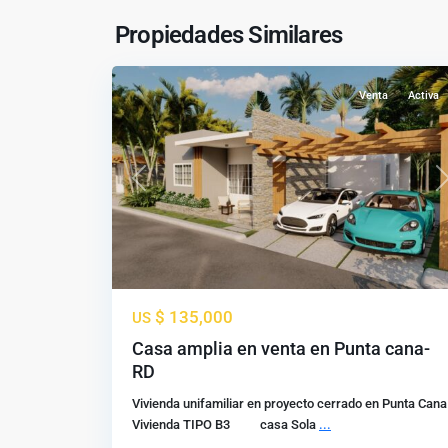
Cana
,
Punta
Propiedades Similares
5
Cana
Venta
Activa
Previous
N
$ 135,000
US
Casa amplia en venta en Punta cana-
RD
Vivienda unifamiliar en proyecto cerrado en Punta Cana
Vivienda TIPO B3 casa Sola
...