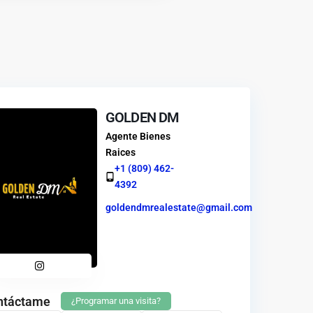
GOLDEN DM
Agente Bienes
Raices
+1 (809) 462-
4392
goldendmrealestate@gmail.com
ntáctame
¿Programar una visita?