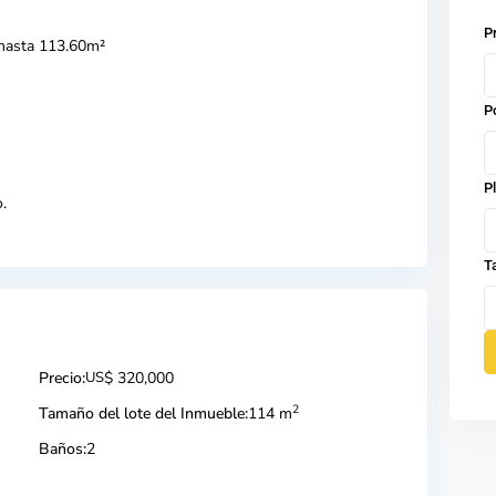
P
 hasta 113.60m²
P
P
.
T
Precio:
US
$ 320,000
2
Tamaño del lote del Inmueble:
114 m
Baños:
2