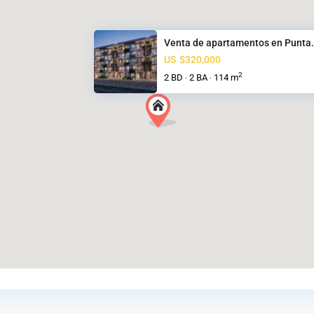
Venta de apartamentos en Punta.
US
$320,000
2
2 BD
2 BA
114 m
·
·