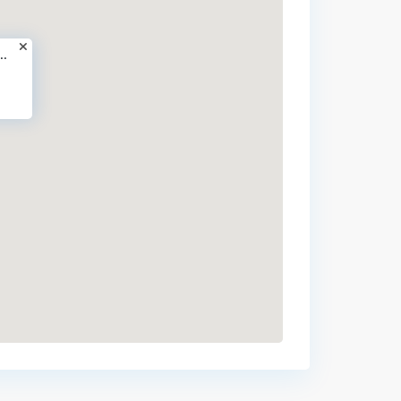
..
Cap
Cana
,
Punta