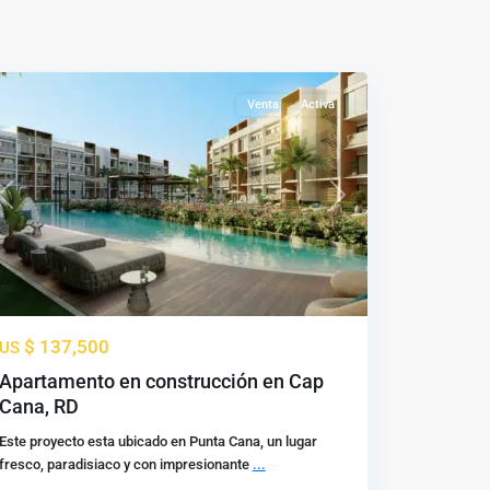
Cana
,
Punta
Cana
Venta
Activa
Previous
Next
$ 137,500
US
Apartamento en construcción en Cap
Cana, RD
Este proyecto esta ubicado en Punta Cana, un lugar
fresco, paradisiaco y con impresionante
...