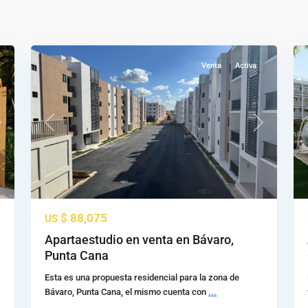
Bávaro
,
Punta
7
Cana
8
Venta
Activa
ext
Previous
Next
$ 88,075
US
Apartaestudio en venta en Bávaro,
Punta Cana
Esta es una propuesta residencial para la zona de
Bávaro, Punta Cana, el mismo cuenta con
...