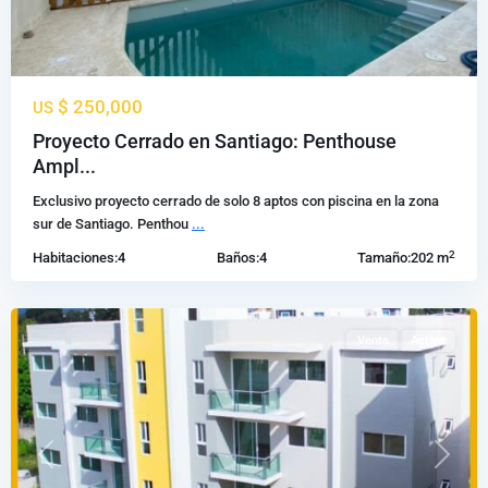
$ 250,000
US
Llanos
Proyecto Cerrado en Santiago: Penthouse
de
Ampl...
Gurabo
,
Exclusivo proyecto cerrado de solo 8 aptos con piscina en la zona
Santiago
sur de Santiago. Penthou
...
de
2
Habitaciones:
4
Baños:
4
Tamaño:
202 m
los
Caballeros
Venta
Activa
Previous
Next