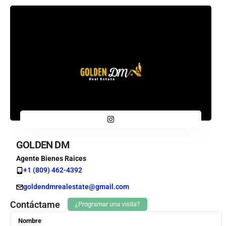
GOLDEN DM
Agente Bienes Raices
+1 (809) 462-4392
goldendmrealestate@gmail.com
Contáctame
¿Programar una visita?