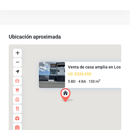
Ubicación aproximada
Venta de casa amplia en Los Pr...
US
$339,559
2
5 BD
4 BA
133 m
·
·