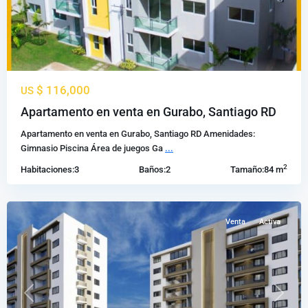
$ 116,000
US
av
Apartamento en venta en Gurabo, Santiago RD
hispanoamericana
,
Apartamento en venta en Gurabo, Santiago RD Amenidades:
Santiago
Gimnasio Piscina Área de juegos Ga
...
de
2
Habitaciones:
3
Baños:
2
Tamaño:
84 m
los
Caballeros
Venta
Activa
Previous
Next