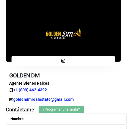
GOLDEN DM
Agente Bienes Raices
+1 (809) 462-4392
goldendmrealestate@gmail.com
Contáctame
¿Programar una visita?