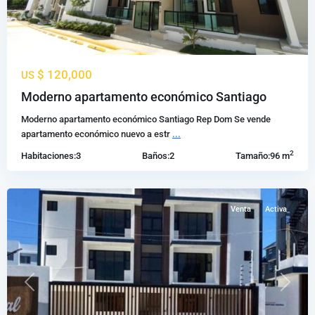
$ 120,000
US
Los
Moderno apartamento económico Santiago
Alamos
,
Moderno apartamento económico Santiago Rep Dom Se vende
Santiago
apartamento económico nuevo a estr
...
de
2
Habitaciones:
3
Baños:
2
Tamaño:
96 m
los
Caballeros
Venta
Activa
Previous
Next