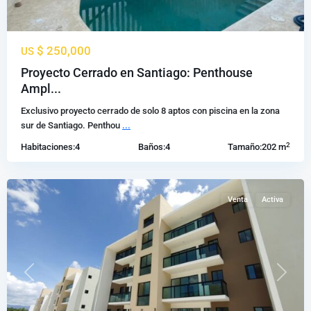
$ 250,000
US
Proyecto Cerrado en Santiago: Penthouse
La
Ampl...
Barranquita
,
Exclusivo proyecto cerrado de solo 8 aptos con piscina en la zona
Santiago
sur de Santiago. Penthou
...
de
2
Habitaciones:
4
Baños:
4
Tamaño:
202 m
los
Caballeros
Venta
Activa
Previous
Next