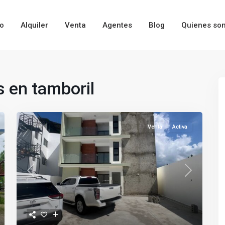
io
Alquiler
Venta
Agentes
Blog
Quienes so
 en tamboril
Venta
Activa
t
Previous
Next