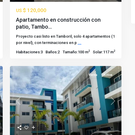
$ 120,000
US
Apartamento en construcción con
patio, Tambo...
Proyecto casi listo en Tamboril, solo 4 apartamentos (1
por nivel), con terminaciones en p
...
2
2
Habitaciones:
3
Baños:
2
Tamaño:
100 m
Solar:
117 m
Venta
Activa
t
Previous
Next