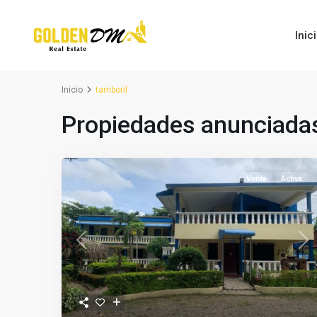
Inic
Inicio
tamboril
Propiedades anunciadas
Venta
Activa
Previous
Nex