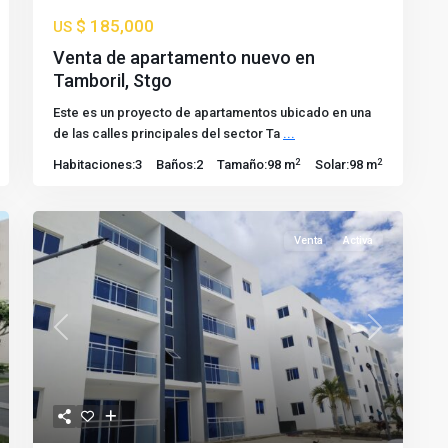
$ 185,000
US
Venta de apartamento nuevo en
Tamboril, Stgo
Este es un proyecto de apartamentos ubicado en una
de las calles principales del sector Ta
...
2
2
Habitaciones:
3
Baños:
2
Tamaño:
98 m
Solar:
98 m
Venta
Activa
Previous
Next
t