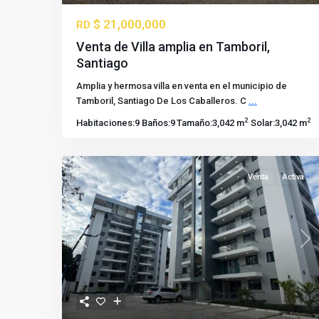
$ 21,000,000
RD
Venta de Villa amplia en Tamboril,
Santiago
Amplia y hermosa villa en venta en el municipio de
Tamboril, Santiago De Los Caballeros. C
...
2
2
Habitaciones:
9
Baños:
9
Tamaño:
3,042 m
Solar:
3,042 m
Venta
Activa
Previous
Nex