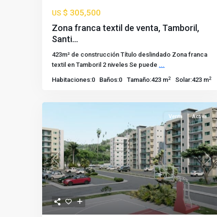
$ 305,500
US
Zona franca textil de venta, Tamboril,
Santi...
423m² de construcción Título deslindado Zona franca
textil en Tamboril 2 niveles Se puede
...
2
2
Habitaciones:
0
Baños:
0
Tamaño:
423 m
Solar:
423 m
Venta
Activa
Previous
Nex