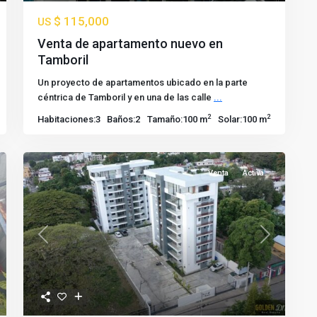
$ 115,000
US
Venta de apartamento nuevo en
Tamboril
Un proyecto de apartamentos ubicado en la parte
céntrica de Tamboril y en una de las calle
...
2
2
Habitaciones:
3
Baños:
2
Tamaño:
100 m
Solar:
100 m
Venta
Activa
t
Previous
Next