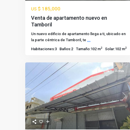
$ 185,000
US
Venta de apartamento nuevo en
Tamboril
Un nuevo edificio de apartamento llega a ti, ubicado en
la parte céntrica de Tamboril, te
...
2
2
Habitaciones:
3
Baños:
2
Tamaño:
102 m
Solar:
102 m
Venta
Activa
Previous
Nex