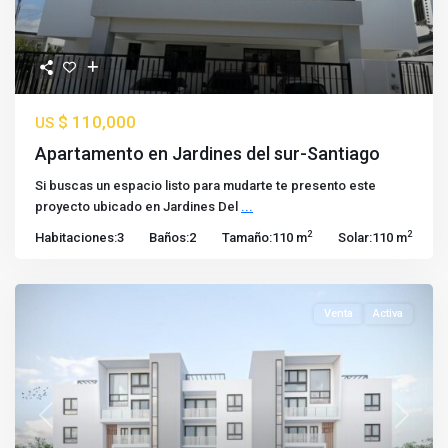
$ 110,000
US
Apartamento en Jardines del sur-Santiago
Si buscas un espacio listo para mudarte te presento este
proyecto ubicado en Jardines Del
...
2
2
Habitaciones:
3
Baños:
2
Tamaño:
110 m
Solar:
110 m
Venta
Activa
Previous
Next