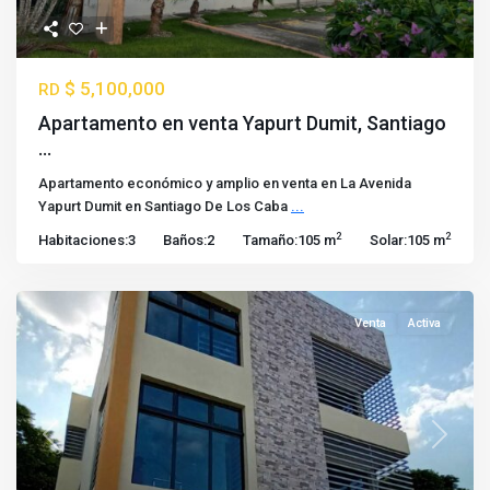
$ 5,100,000
RD
Apartamento en venta Yapurt Dumit, Santiago
...
Apartamento económico y amplio en venta en La Avenida
Yapurt Dumit en Santiago De Los Caba
...
2
2
Habitaciones:
3
Baños:
2
Tamaño:
105 m
Solar:
105 m
Venta
Activa
Previous
Next