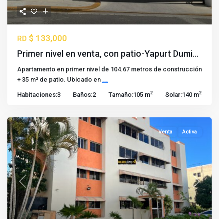
$ 133,000
RD
Primer nivel en venta, con patio-Yapurt Dumi...
Apartamento en primer nivel de 104.67 metros de construcción
+ 35 m² de patio. Ubicado en
...
2
2
Habitaciones:
3
Baños:
2
Tamaño:
105 m
Solar:
140 m
Venta
Activa
Previous
Next