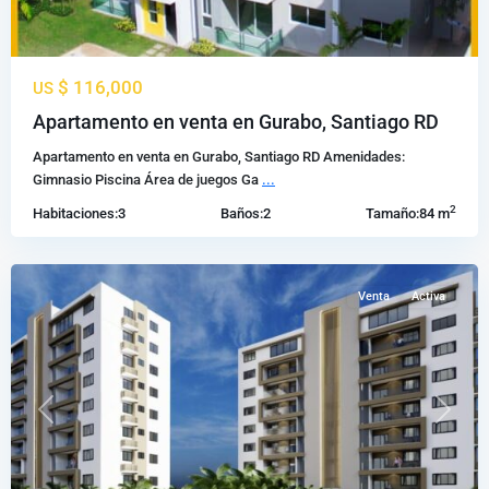
$ 116,000
US
av
Apartamento en venta en Gurabo, Santiago RD
hispanoamericana
,
Apartamento en venta en Gurabo, Santiago RD Amenidades:
Santiago
Gimnasio Piscina Área de juegos Ga
...
de
2
Habitaciones:
3
Baños:
2
Tamaño:
84 m
los
Caballeros
Venta
Activa
Previous
Next