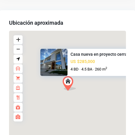
Ubicación aproximada
Casa nueva en proyecto cerrado..
US
$285,000
2
4 BD
4.5 BA
260 m
·
·