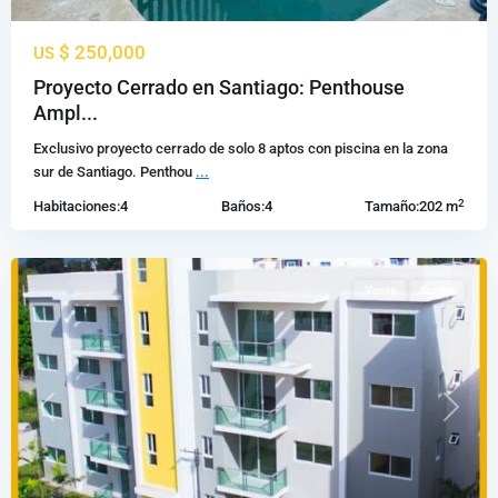
$ 250,000
US
Llanos
Proyecto Cerrado en Santiago: Penthouse
de
Ampl...
Gurabo
,
Exclusivo proyecto cerrado de solo 8 aptos con piscina en la zona
Santiago
sur de Santiago. Penthou
...
de
2
Habitaciones:
4
Baños:
4
Tamaño:
202 m
los
Caballeros
Venta
Activa
Previous
Next