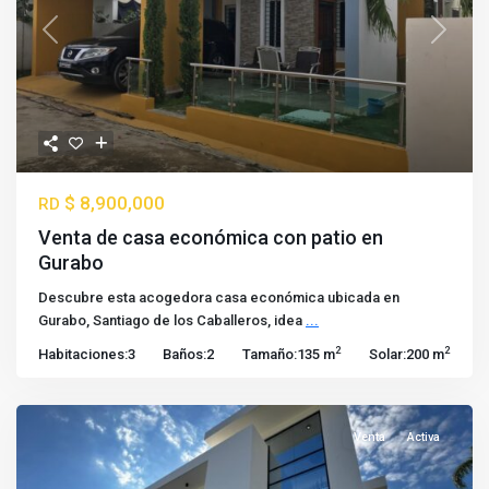
Previous
Next
$ 8,900,000
RD
Venta de casa económica con patio en
Gurabo
Descubre esta acogedora casa económica ubicada en
Gurabo, Santiago de los Caballeros, idea
...
2
2
Habitaciones:
3
Baños:
2
Tamaño:
135 m
Solar:
200 m
Venta
Activa