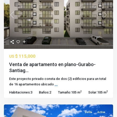
Previous
Next
$ 115,000
US
Venta de apartamento en plano-Gurabo-
Santiag...
Este proyecto privado consta de dos (2) edificios para un total
de 16 apartamentos ubicado
...
2
2
Habitaciones:
3
Baños:
2
Tamaño:
105 m
Solar:
105 m
Venta
Activa