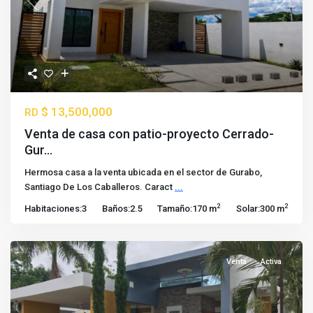
Previous
Next
$ 13,500,000
RD
Venta de casa con patio-proyecto Cerrado-
Gur...
Hermosa casa a la venta ubicada en el sector de Gurabo,
Santiago De Los Caballeros. Caract
...
2
2
Habitaciones:
3
Baños:
2.5
Tamaño:
170 m
Solar:
300 m
Venta
Activa