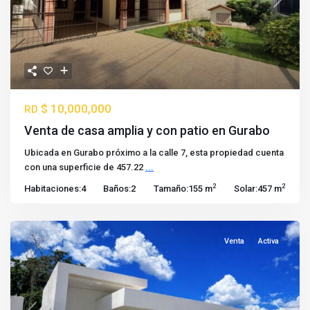
Previous
Next
$ 10,000,000
RD
Venta de casa amplia y con patio en Gurabo
Ubicada en Gurabo próximo a la calle 7, esta propiedad cuenta
con una superficie de 457.22
...
2
2
Habitaciones:
4
Baños:
2
Tamaño:
155 m
Solar:
457 m
Venta
Activa