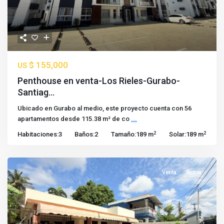
$ 155,000
US
Penthouse en venta-Los Rieles-Gurabo-
Santiag...
Ubicado en Gurabo al medio, este proyecto cuenta con 56
apartamentos desde 115.38 m² de co
...
2
2
Habitaciones:
3
Baños:
2
Tamaño:
189 m
Solar:
189 m
Venta
Activa