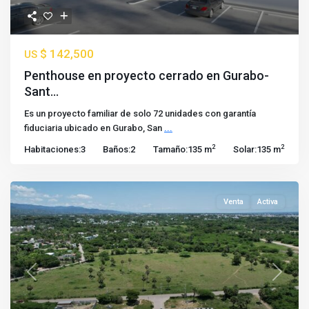
$ 142,500
US
Penthouse en proyecto cerrado en Gurabo-
Sant...
Es un proyecto familiar de solo 72 unidades con garantía
fiduciaria ubicado en Gurabo, San
...
2
2
Habitaciones:
3
Baños:
2
Tamaño:
135 m
Solar:
135 m
Venta
Activa
Previous
Next