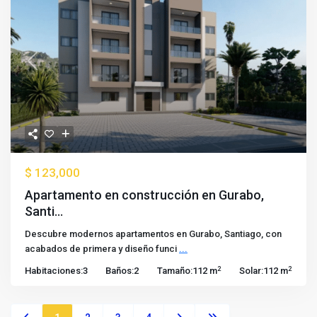
Previous
Next
$ 123,000
Apartamento en construcción en Gurabo,
Santi...
Descubre modernos apartamentos en Gurabo, Santiago, con
acabados de primera y diseño funci
...
2
2
Habitaciones:
3
Baños:
2
Tamaño:
112 m
Solar:
112 m