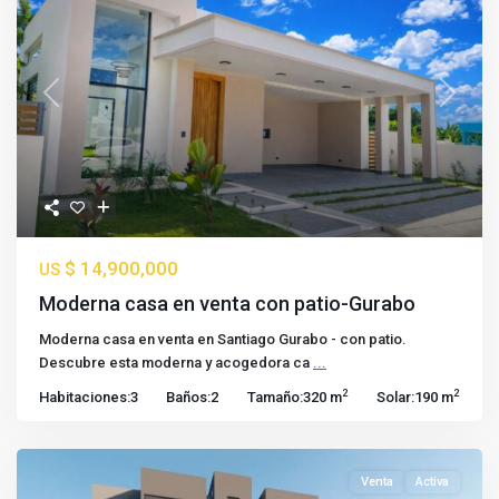
Previous
Next
$ 14,900,000
US
Moderna casa en venta con patio-Gurabo
Moderna casa en venta en Santiago Gurabo - con patio.
Descubre esta moderna y acogedora ca
...
2
2
Habitaciones:
3
Baños:
2
Tamaño:
320 m
Solar:
190 m
Venta
Activa