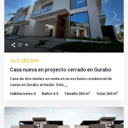
Previous
Next
$ 285,000
US
Casa nueva en proyecto cerrado en Gurabo
Casa de dos niveles en venta en un exclusivo residencial de
casas en Gurabo al medio. Esta
...
2
2
Habitaciones:
4
Baños:
4.5
Tamaño:
260 m
Solar:
260 m
Venta
Activa