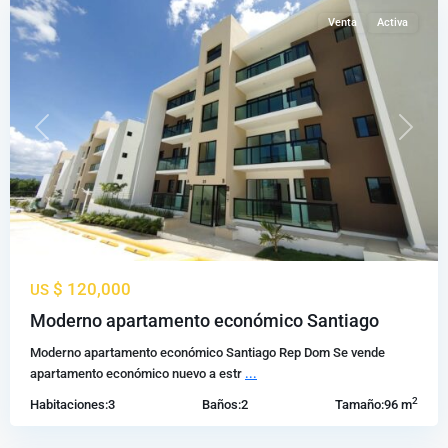
Venta
Activa
Previous
Next
$ 120,000
US
Los
Moderno apartamento económico Santiago
Alamos
,
Moderno apartamento económico Santiago Rep Dom Se vende
Santiago
apartamento económico nuevo a estr
...
de
2
Habitaciones:
3
Baños:
2
Tamaño:
96 m
los
Caballeros