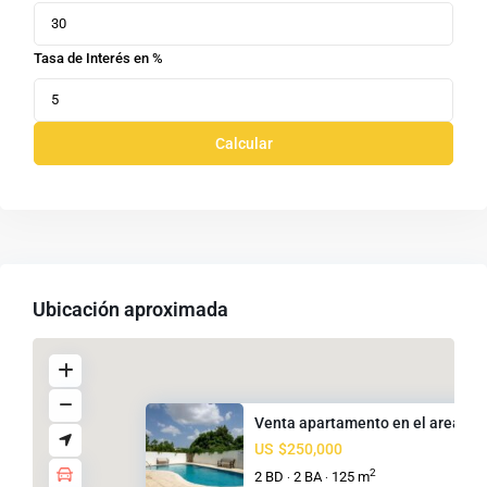
Tasa de Interés en %
Calcular
Ubicación aproximada
Venta apartamento en el area m..
US
$250,000
2
2 BD
2 BA
125 m
·
·