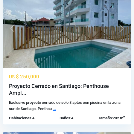
Previous
Next
$ 250,000
US
Proyecto Cerrado en Santiago: Penthouse
La
Ampl...
Barranquita
,
Exclusivo proyecto cerrado de solo 8 aptos con piscina en la zona
Santiago
sur de Santiago. Penthou
...
de
2
Habitaciones:
4
Baños:
4
Tamaño:
202 m
los
Caballeros