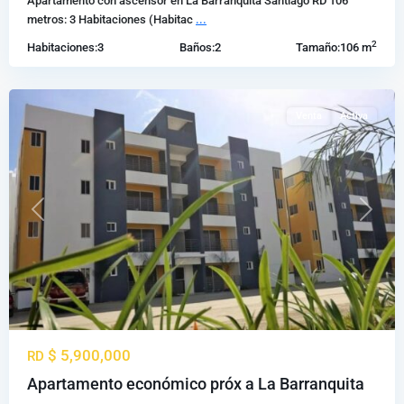
Apartamento con ascensor en La Barranquita Santiago RD 106
Santiago
metros: 3 Habitaciones (Habitac
...
de
2
Habitaciones:
3
Baños:
2
Tamaño:
106 m
los
Caballeros
Venta
Activa
Previous
Next
$ 5,900,000
RD
Apartamento económico próx a La Barranquita