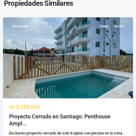
Propiedades Similares
los
Caballeros
Destacado
Venta
Activa
Previous
Next
$ 250,000
US
Proyecto Cerrado en Santiago: Penthouse
La
Ampl...
Barranquita
,
Exclusivo proyecto cerrado de solo 8 aptos con piscina en la zona