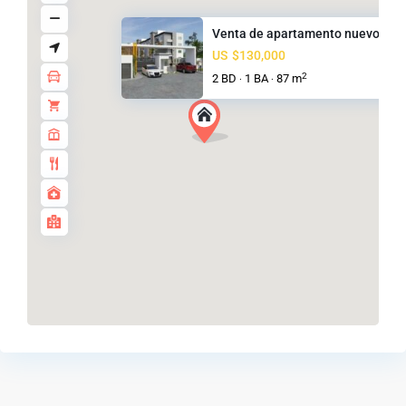
Venta de apartamento nuevo en ..
US
$130,000
2
2 BD
1 BA
87 m
·
·
santiago
,
Santiago
de