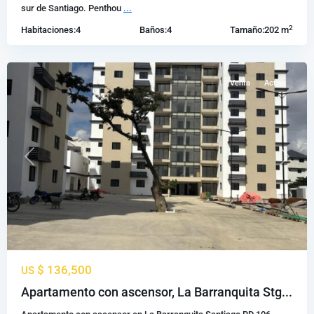
Santiago
sur de Santiago. Penthou
...
de
2
Habitaciones:
4
Baños:
4
Tamaño:
202 m
los
Caballeros
Venta
Activa
Previous
Next
$ 136,500
US
La
Apartamento con ascensor, La Barranquita Stg...
Barranquita
,