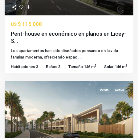
$ 115,000
US
Pent-house en económico en planos en Licey-
S...
Los apartamentos han sido diseñados pensando en la vida
familiar moderna, ofreciendo espac
...
2
2
Habitaciones:
3
Baños:
3
Tamaño:
146 m
Solar:
146 m
Venta
Activa
Previous
Next