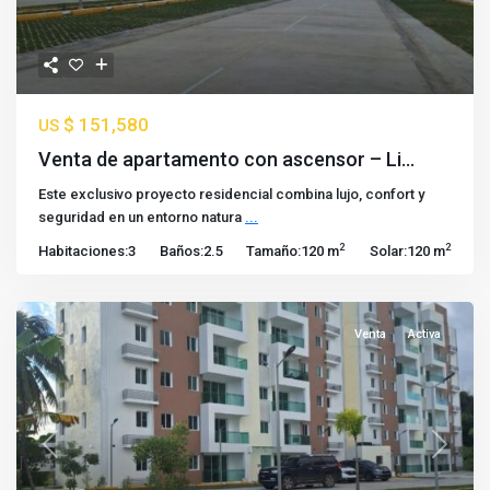
$ 151,580
US
Venta de apartamento con ascensor – Li...
Este exclusivo proyecto residencial combina lujo, confort y
seguridad en un entorno natura
...
2
2
Habitaciones:
3
Baños:
2.5
Tamaño:
120 m
Solar:
120 m
Venta
Activa
Previous
Next