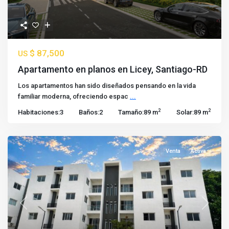
$ 87,500
US
Apartamento en planos en Licey, Santiago-RD
Los apartamentos han sido diseñados pensando en la vida
familiar moderna, ofreciendo espac
...
2
2
Habitaciones:
3
Baños:
2
Tamaño:
89 m
Solar:
89 m
Venta
Activa
Previous
Next