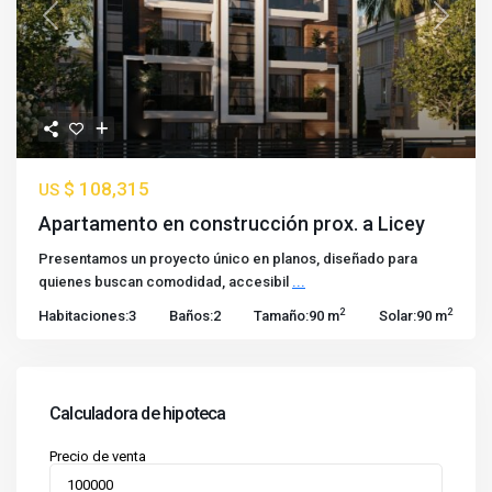
Previous
Next
$ 108,315
US
Apartamento en construcción prox. a Licey
Presentamos un proyecto único en planos, diseñado para
quienes buscan comodidad, accesibil
...
2
2
Habitaciones:
3
Baños:
2
Tamaño:
90 m
Solar:
90 m
Calculadora de hipoteca
Precio de venta