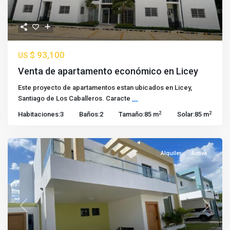
$ 93,100
US
Venta de apartamento económico en Licey
Este proyecto de apartamentos estan ubicados en Licey,
Santiago de Los Caballeros. Caracte
...
2
2
Habitaciones:
3
Baños:
2
Tamaño:
85 m
Solar:
85 m
Alquiler
Activa
Previous
Next