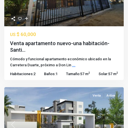
$ 60,000
US
Venta apartamento nuevo-una habitación-
Santi...
Cómodo y funcional apartamento económico ubicado en la
Carretera Duarte, próximo a Don Lin
...
2
2
Habitaciones:
2
Baños:
1
Tamaño:
57 m
Solar:
57 m
Venta
Activa
Previous
Next