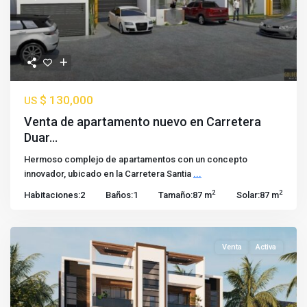
$ 130,000
US
Venta de apartamento nuevo en Carretera
Duar...
Hermoso complejo de apartamentos con un concepto
innovador, ubicado en la Carretera Santia
...
2
2
Habitaciones:
2
Baños:
1
Tamaño:
87 m
Solar:
87 m
Venta
Activa