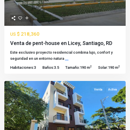
$ 218,360
US
Venta de pent-house en Licey, Santiago, RD
Este exclusivo proyecto residencial combina lujo, confort y
seguridad en un entorno natura
...
2
2
Habitaciones:
3
Baños:
3.5
Tamaño:
190 m
Solar:
190 m
Venta
Activa
Previous
Next