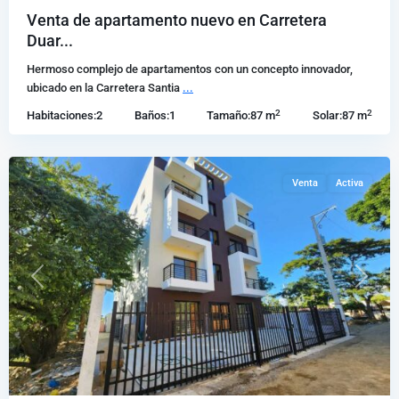
Licey
Venta de apartamento nuevo en Carretera
al
Duar...
Medio
,
Hermoso complejo de apartamentos con un concepto innovador,
Santiago
ubicado en la Carretera Santia
...
de
2
2
Habitaciones:
2
Baños:
1
Tamaño:
87 m
Solar:
87 m
los
Caballeros
Venta
Activa
Previous
Next
Licey