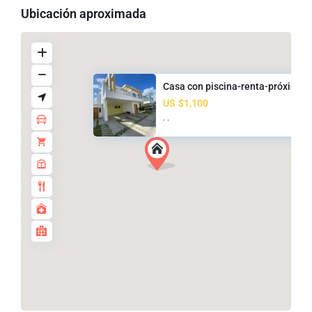
Ubicación aproximada
Casa con piscina-renta-próximo..
US
$1,100
·
·
carretera
duarte
,
Licey
Al
Medio
,
Licey