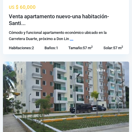
Al
$ 60,000
US
Medio
,
Licey
Venta apartamento nuevo-una habitación-
al
Santi...
Medio
,
Cómodo y funcional apartamento económico ubicado en la
Santiago
Carretera Duarte, próximo a Don Lin
...
de
2
2
Habitaciones:
2
Baños:
1
Tamaño:
57 m
Solar:
57 m
los
Caballeros
Venta
Activa
Previous
Next