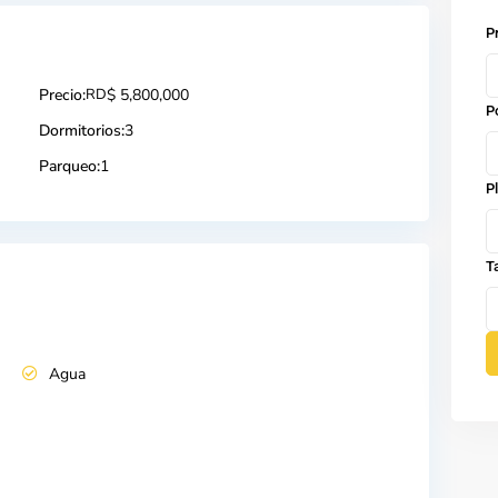
P
Precio:
RD
$ 5,800,000
P
Dormitorios:
3
Parqueo:
1
P
T
Agua