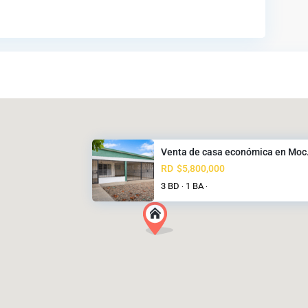
Venta de casa económica en Moc.
RD
$5,800,000
3 BD
1 BA
·
·