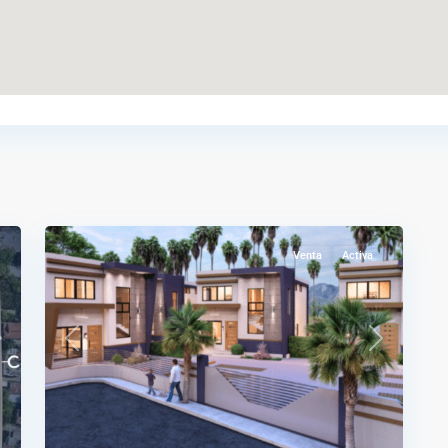
Villa
Del
Rosario
,
8
Moca
Venta
Activa
ext
Previous
Next