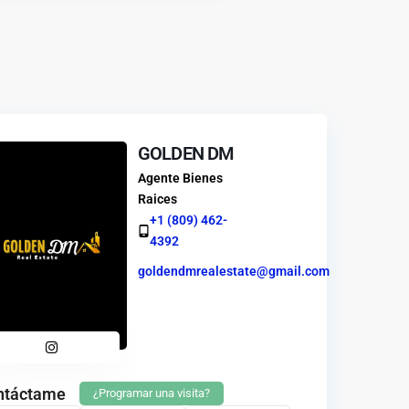
GOLDEN DM
Agente Bienes
Raices
+1 (809) 462-
4392
goldendmrealestate@gmail.com
ntáctame
¿Programar una visita?