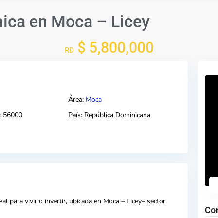
ica en Moca – Licey
$ 5,800,000
RD
Área:
Moca
:
56000
País:
República Dominicana
l para vivir o in
vertir, ubicada en Moca –
Licey
– sector
Co