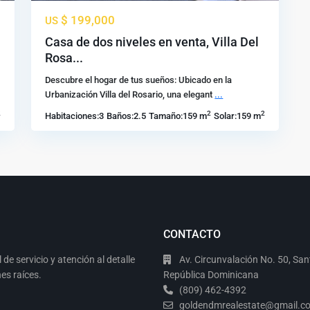
$ 199,000
US
Casa de dos niveles en venta, Villa Del
Rosa...
Descubre el hogar de tus sueños: Ubicado en la
Urbanización Villa del Rosario, una elegant
...
2
2
2
Habitaciones:
3
Baños:
2.5
Tamaño:
159 m
Solar:
159 m
CONTACTO
e servicio y atención al detalle
Av. Circunvalación No. 50, San
es raíces.
República Dominicana
(809) 462-4392
goldendmrealestate@gmail.c