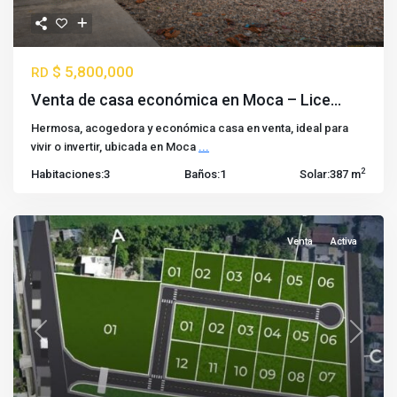
$ 5,800,000
RD
Venta de casa económica en Moca – Lice...
Hermosa, acogedora y económica casa en venta, ideal para
vivir o invertir, ubicada en Moca
...
2
Habitaciones:
3
Baños:
1
Solar:
387 m
Venta
Activa
Previous
Next