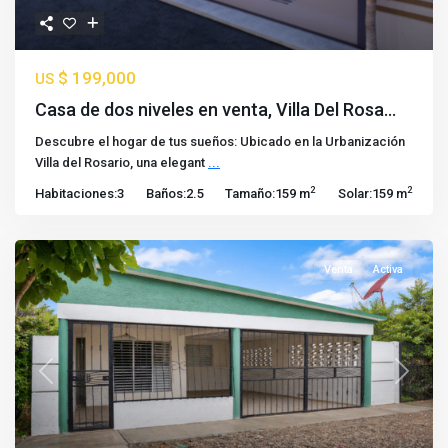
$ 199,000
US
Casa de dos niveles en venta, Villa Del Rosa...
Descubre el hogar de tus sueños: Ubicado en la Urbanización
Villa del Rosario, una elegant
...
2
2
Habitaciones:
3
Baños:
2.5
Tamaño:
159 m
Solar:
159 m
Venta
Activa
Previous
Next