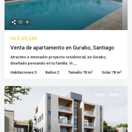
$ 69,346
US
Venta de apartamento en Gurabo, Santiago
Atractivo e innovador proyecto residencial, en Gurabo,
diseñado pensando en tu familia. Vi
...
2
2
Habitaciones:
3
Baños:
2
Tamaño:
78 m
Solar:
78 m
Venta
Activa
Previous
Next