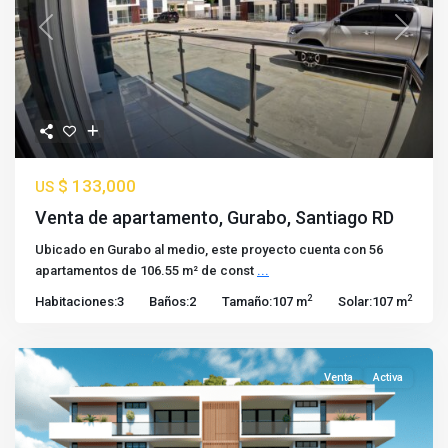
Previous
Next
$ 133,000
US
Venta de apartamento, Gurabo, Santiago RD
Ubicado en Gurabo al medio, este proyecto cuenta con 56
apartamentos de 106.55 m² de const
...
2
2
Habitaciones:
3
Baños:
2
Tamaño:
107 m
Solar:
107 m
Venta
Activa