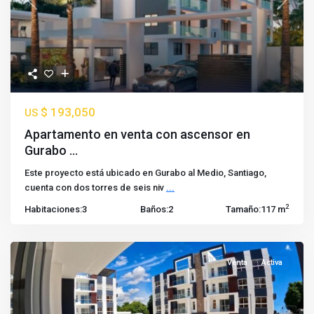
Previous
Next
$ 193,050
US
Apartamento en venta con ascensor en
Gurabo ...
Este proyecto está ubicado en Gurabo al Medio, Santiago,
cuenta con dos torres de seis niv
...
2
Habitaciones:
3
Baños:
2
Tamaño:
117 m
Venta
Activa