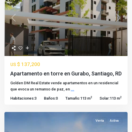
Previous
Next
$ 137,200
US
Apartamento en torre en Gurabo, Santiago, RD
Golden DM Real Estate vende apartamentos en un residencial
que evoca un remanso de paz, en
...
2
2
Habitaciones:
3
Baños:
0
Tamaño:
113 m
Solar:
113 m
Venta
Activa