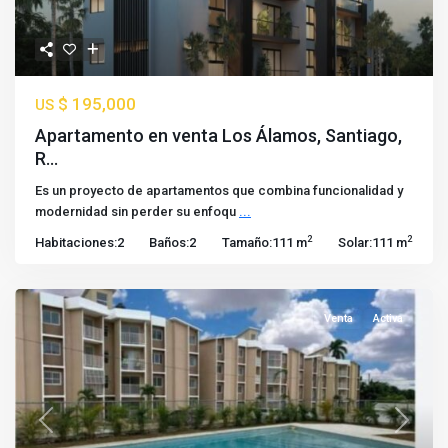
$ 195,000
US
Apartamento en venta Los Álamos, Santiago,
R...
Es un proyecto de apartamentos que combina funcionalidad y
modernidad sin perder su enfoqu
...
2
2
Habitaciones:
2
Baños:
2
Tamaño:
111 m
Solar:
111 m
Venta
Activa
Previous
Next