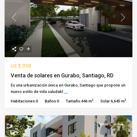
Previous
Next
$ 350
US
Venta de solares en Gurabo, Santiago, RD
Es una urbanización única en Gurabo, Santiago que propone un
nuevo estilo de vida saludabl
...
2
2
Habitaciones:
0
Baños:
0
Tamaño:
446 m
Solar:
6,645 m
Venta
Activa