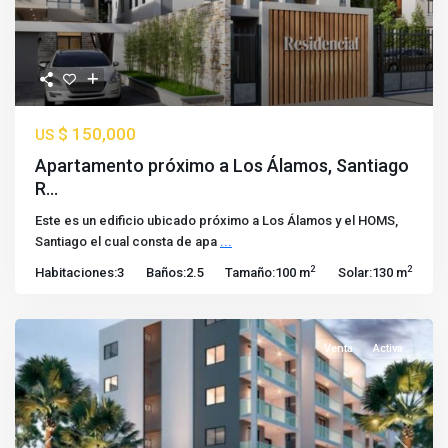
$ 150,000
US
Apartamento próximo a Los Álamos, Santiago
R...
Este es un edificio ubicado próximo a Los Álamos y el HOMS,
Santiago el cual consta de apa
...
2
2
Habitaciones:
3
Baños:
2.5
Tamaño:
100 m
Solar:
130 m
Venta
Activa