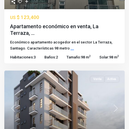
$ 123,400
US
Apartamento económico en venta, La
Terraza, ...
Económico apartamento acogedor en el sector La Terraza,
Santiago. Características 98 metro
...
2
2
Habitaciones:
3
Baños:
2
Tamaño:
98 m
Solar:
98 m
Venta
Activa
Previous
Next