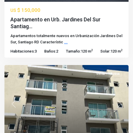
$ 150,000
US
Apartamento en Urb. Jardines Del Sur
Santiag...
Apartamentos totalmente nuevos en Urbanización Jardines Del
Sur, Santiago RD Característic
...
2
2
Habitaciones:
3
Baños:
2
Tamaño:
120 m
Solar:
120 m
Venta
Activa
Previous
Next