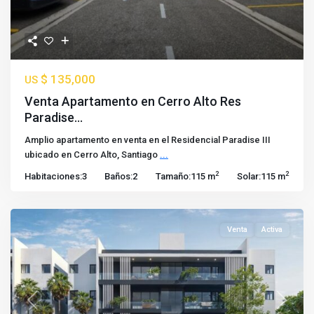
$ 135,000
US
Venta Apartamento en Cerro Alto Res
Paradise...
Amplio apartamento en venta en el Residencial Paradise III
ubicado en Cerro Alto, Santiago
...
2
2
Habitaciones:
3
Baños:
2
Tamaño:
115 m
Solar:
115 m
Venta
Activa
Previous
Next