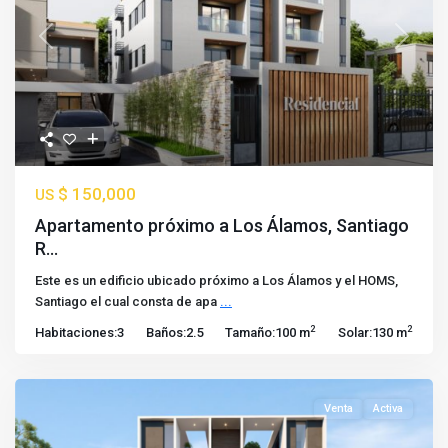
Previous
Next
$ 150,000
US
Apartamento próximo a Los Álamos, Santiago
R...
Este es un edificio ubicado próximo a Los Álamos y el HOMS,
Santiago el cual consta de apa
...
2
2
Habitaciones:
3
Baños:
2.5
Tamaño:
100 m
Solar:
130 m
Venta
Activa