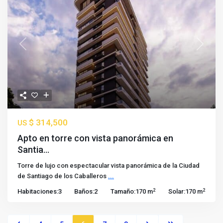
Previous
Next
$ 314,500
US
Apto en torre con vista panorámica en
Santia...
Torre de lujo con espectacular vista panorámica de la Ciudad
de Santiago de los Caballeros
...
2
2
Habitaciones:
3
Baños:
2
Tamaño:
170 m
Solar:
170 m