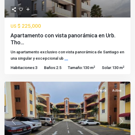
$ 225,000
US
Apartamento con vista panorámica en Urb.
Tho...
Un apartamento exclusivo con vista panorámica de Santiago en
una singular y excepcional ub
...
2
2
Habitaciones:
3
Baños:
2.5
Tamaño:
130 m
Solar:
130 m
Venta
Activa
Previous
Next