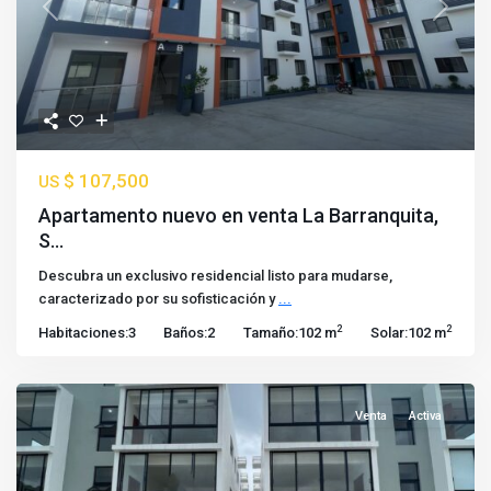
Previous
Next
$ 107,500
US
Apartamento nuevo en venta La Barranquita,
S...
Descubra un exclusivo residencial listo para mudarse,
caracterizado por su sofisticación y
...
2
2
Habitaciones:
3
Baños:
2
Tamaño:
102 m
Solar:
102 m
Venta
Activa