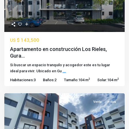
$ 143,500
US
Apartamento en construcción Los Rieles,
Gura...
Si buscar un espacio tranquilo y acogedor este es tu lugar
ideal para vivir. Ubicado en Gu
...
2
2
Habitaciones:
3
Baños:
2
Tamaño:
104 m
Solar:
104 m
Venta
Activa