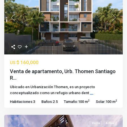
Previous
Next
$ 160,000
US
Venta de apartamento, Urb. Thomen Santiago
R...
Ubicado en Urbanización Thomen, es un proyecto
conceptualizado como un refugio urbano dent
...
2
2
Habitaciones:
3
Baños:
2.5
Tamaño:
100 m
Solar:
100 m
Venta
Activa